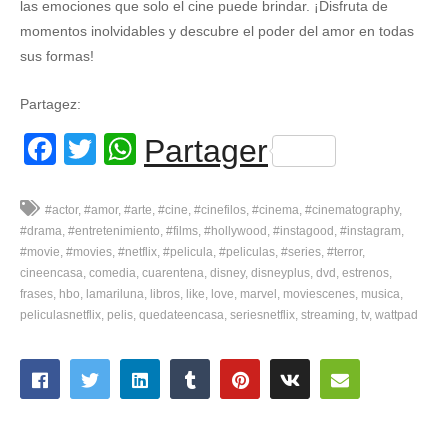
las emociones que solo el cine puede brindar. ¡Disfruta de
momentos inolvidables y descubre el poder del amor en todas
sus formas!
Partagez:
Facebook
Twitter
WhatsApp
Partager
#actor
#amor
#arte
#cine
#cinefilos
#cinema
#cinematography
#drama
#entretenimiento
#films
#hollywood
#instagood
#instagram
#movie
#movies
#netflix
#pelicula
#peliculas
#series
#terror
cineencasa
comedia
cuarentena
disney
disneyplus
dvd
estrenos
frases
hbo
lamariluna
libros
like
love
marvel
moviescenes
musica
peliculasnetflix
pelis
quedateencasa
seriesnetflix
streaming
tv
wattpad