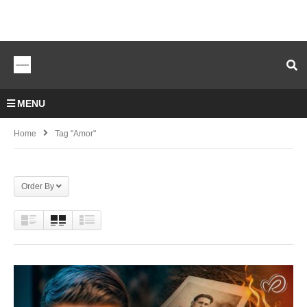
MENU
Home
Tag "amor"
Order By