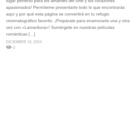
lugar perfecto para los amantes del cine y los corazones
apasionados! Permíteme presentarte todo lo que encontrarás
aquí y por qué esta página se convertirá en tu refugio
cinematográfico favorito. ¡Prepárate para enamorarte una y otra
vez con «Lamariluna»! Sumérgete en nuestras películas
románticas […]
DICIEMBRE 16, 2024
0