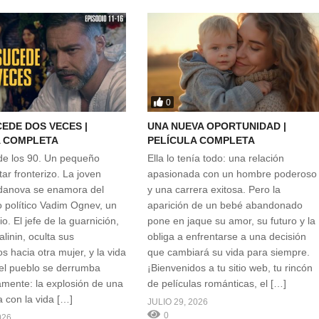
0
EDE DOS VECES |
UNA NUEVA OPORTUNIDAD |
A COMPLETA
PELÍCULA COMPLETA
 de los 90. Un pequeño
Ella lo tenía todo: una relación
tar fronterizo. La joven
apasionada con un hombre poderoso
danova se enamora del
y una carrera exitosa. Pero la
o político Vadim Ognev, un
aparición de un bebé abandonado
io. El jefe de la guarnición,
pone en jaque su amor, su futuro y la
linin, oculta sus
obliga a enfrentarse a una decisión
s hacia otra mujer, y la vida
que cambiará su vida para siempre.
del pueblo se derrumba
¡Bienvenidos a tu sitio web, tu rincón
mente: la explosión de una
de películas románticas, el […]
 con la vida […]
JULIO 29, 2026
0
026