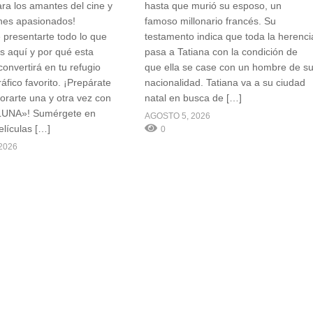
ara los amantes del cine y
hasta que murió su esposo, un
nes apasionados!
famoso millonario francés. Su
presentarte todo lo que
testamento indica que toda la herenci
s aquí y por qué esta
pasa a Tatiana con la condición de
onvertirá en tu refugio
que ella se case con un hombre de s
áfico favorito. ¡Prepárate
nacionalidad. Tatiana va a su ciudad
rarte una y otra vez con
natal en busca de […]
UNA»! Sumérgete en
AGOSTO 5, 2026
elículas […]
0
2026