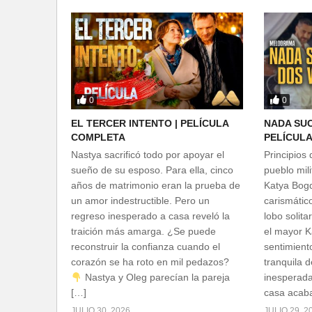
0
0
EL TERCER INTENTO | PELÍCULA
NADA SUC
COMPLETA
PELÍCUL
Nastya sacrificó todo por apoyar el
Principios
sueño de su esposo. Para ella, cinco
pueblo mili
años de matrimonio eran la prueba de
Katya Bog
un amor indestructible. Pero un
carismátic
regreso inesperado a casa reveló la
lobo solitar
traición más amarga. ¿Se puede
el mayor Ka
reconstruir la confianza cuando el
sentimiento
corazón se ha roto en mil pedazos?
tranquila 
Nastya y Oleg parecían la pareja
inesperada
[…]
casa acaba
JULIO 30, 2026
JULIO 29, 2