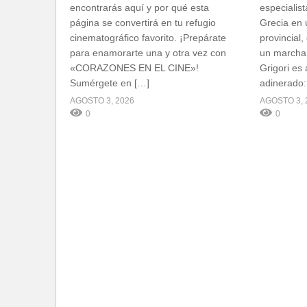
encontrarás aquí y por qué esta
especialist
página se convertirá en tu refugio
Grecia en
cinematográfico favorito. ¡Prepárate
provincial
para enamorarte una y otra vez con
un marchan
«CORAZONES EN EL CINE»!
Grigori es 
Sumérgete en […]
adinerado:
AGOSTO 3, 2026
AGOSTO 3, 
0
0