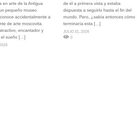
a en arte de la Antigua
de él a primera vista y estaba
 un pequeño museo
dispuesta a seguirlo hasta el fin del
, conoce accidentalmente a
mundo. Pero, ¿sabía entonces cómo
te de arte moscovita.
terminaría esta […]
atractivo, encantador y
JULIO 31, 2026
 el sueño […]
0
2026