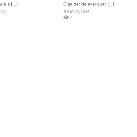
aría a […]
Olga decide averiguar […]
026
JULIO 30, 2026
0