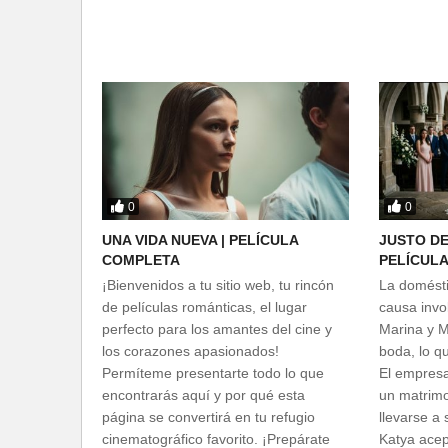
0
0
UNA VIDA NUEVA | PELÍCULA
JUSTO DE
COMPLETA
PELÍCUL
¡Bienvenidos a tu sitio web, tu rincón
La domésti
de películas románticas, el lugar
causa invol
perfecto para los amantes del cine y
Marina y M
los corazones apasionados!
boda, lo qu
Permíteme presentarte todo lo que
El empresa
encontrarás aquí y por qué esta
un matrimo
página se convertirá en tu refugio
llevarse a 
cinematográfico favorito. ¡Prepárate
Katya acep