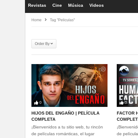
Revistas
Cine
Música
Videos
Home
Tag "peliculas"
Order By
0
0
HIJOS DEL ENGAÑO | PELÍCULA
FACTOR H
COMPLETA
COMPLET
¡Bienvenidos a tu sitio web, tu rincón
¡Bienvenido
de películas románticas, el lugar
de película