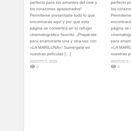
perfecto para los amantes del cine y
perfecto p
los corazones apasionados!
los corazo
Permíteme presentarte todo lo que
Permíteme 
encontrarás aquí y por qué esta
encontrará
página se convertirá en tu refugio
página se c
cinematográfico favorito. ¡Prepárate
cinematogr
para enamorarte una y otra vez con
para enamo
«LA MARILUNA»! Sumérgete en
«LA MARIL
nuestras películas […]
nuestras p
AGOSTO 5, 2026
AGOSTO 5, 
0
0