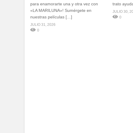
para enamorarte una y otra vez con
trato ayud
«LA MARILUNA»! Sumérgete en
JULIO 30, 2
nuestras películas […]
0
JULIO 31, 2026
0