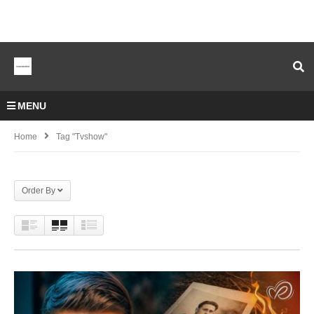
MENU
Home
Tag "tvshow"
Order By