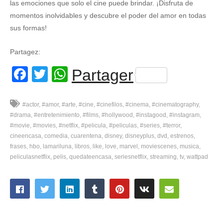
las emociones que solo el cine puede brindar. ¡Disfruta de
momentos inolvidables y descubre el poder del amor en todas
sus formas!
Partagez:
Facebook
Twitter
WhatsApp
Partager
#actor
#amor
#arte
#cine
#cinefilos
#cinema
#cinematography
#drama
#entretenimiento
#films
#hollywood
#instagood
#instagram
#movie
#movies
#netflix
#pelicula
#peliculas
#series
#terror
cineencasa
comedia
cuarentena
disney
disneyplus
dvd
estrenos
frases
hbo
lamariluna
libros
like
love
marvel
moviescenes
musica
peliculasnetflix
pelis
quedateencasa
seriesnetflix
streaming
tv
wattpad