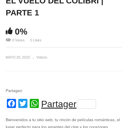
EL VUELO DEL COLIBRÍ |
PARTE 1
0%
0 Views
0 Likes
MAYO 30, 2025
Videos
Partagez:
Facebook
Twitter
WhatsApp
Partager
Bienvenidos a tu sitio web, tu rincón de películas románticas, el
lugar perfecto para los amantes del cine y los corazones