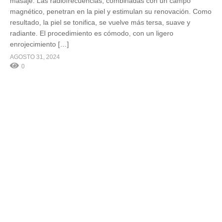
masaje. Las radiofrecuencias, combinadas con un campo
magnético, penetran en la piel y estimulan su renovación. Como
resultado, la piel se tonifica, se vuelve más tersa, suave y
radiante. El procedimiento es cómodo, con un ligero
enrojecimiento […]
AGOSTO 31, 2024
0