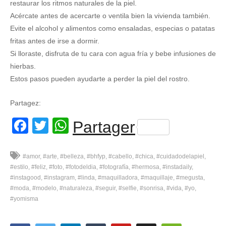
restaurar los ritmos naturales de la piel.
Acércate antes de acercarte o ventila bien la vivienda también.
Evite el alcohol y alimentos como ensaladas, especias o patatas
fritas antes de irse a dormir.
Si lloraste, disfruta de tu cara con agua fría y bebe infusiones de
hierbas.
Estos pasos pueden ayudarte a perder la piel del rostro.
Partagez:
Facebook
Twitter
WhatsApp
Partager
#amor
#arte
#belleza
#bhfyp
#cabello
#chica
#cuidadodelapiel
#estilo
#feliz
#foto
#fotodeldia
#fotografía
#hermosa
#instadaily
#instagood
#instagram
#linda
#maquilladora
#maquillaje
#megusta
#moda
#modelo
#naturaleza
#seguir
#selfie
#sonrisa
#vida
#yo
#yomisma