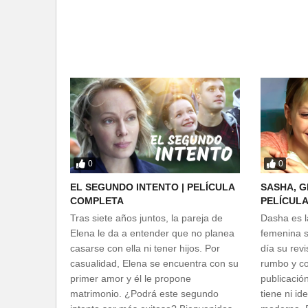
0
0
EL SEGUNDO INTENTO | PELÍCULA
SASHA, G
COMPLETA
PELÍCUL
Tras siete años juntos, la pareja de
Dasha es l
Elena le da a entender que no planea
femenina s
casarse con ella ni tener hijos. Por
día su rev
casualidad, Elena se encuentra con su
rumbo y co
primer amor y él le propone
publicació
matrimonio. ¿Podrá este segundo
tiene ni id