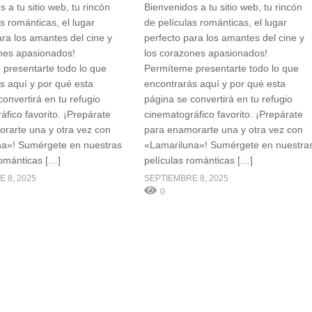
 a tu sitio web, tu rincón
Bienvenidos a tu sitio web, tu rincón
s románticas, el lugar
de películas románticas, el lugar
ara los amantes del cine y
perfecto para los amantes del cine y
nes apasionados!
los corazones apasionados!
presentarte todo lo que
Permíteme presentarte todo lo que
s aquí y por qué esta
encontrarás aquí y por qué esta
onvertirá en tu refugio
página se convertirá en tu refugio
áfico favorito. ¡Prepárate
cinematográfico favorito. ¡Prepárate
rarte una y otra vez con
para enamorarte una y otra vez con
na»! Sumérgete en nuestras
«Lamariluna»! Sumérgete en nuestra
románticas […]
películas románticas […]
 8, 2025
SEPTIEMBRE 8, 2025
0