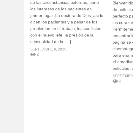
de las circunstancias externas, pone
Bienvenidos
los intereses de los pacientes en
de película
primer lugar. La doctora de Dios, así le
perfecto p
dicen los pacientes y a pesar de los
los corazo
problemas en el trabajo, los conflictos
Permíteme 
con el nuevo jefe, la presión de la
encontrará
criminalidad de la […]
página se c
cinematogr
SEPTIEMBRE 8, 2025
0
para enamo
«Lamarilu
películas 
SEPTIEMBRE
0