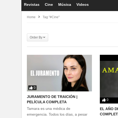
Revistas
Cine
Música
Videos
Home
Tag "#cine"
Order By
0
JURAMENTO DE TRAICIÓN |
0
PELÍCULA COMPLETA
Tamara es una médica de
EL AÑO D
COMPLET
emergencia. Todos los días, a pesar