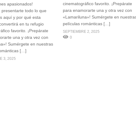
cinematográfico favorito. ¡Prepárate
nes apasionados!
para enamorarte una y otra vez con
presentarte todo lo que
«Lamariluna»! Sumérgete en nuestra
s aquí y por qué esta
películas románticas […]
onvertirá en tu refugio
áfico favorito. ¡Prepárate
SEPTIEMBRE 2, 2025
rarte una y otra vez con
0
na»! Sumérgete en nuestras
románticas […]
 3, 2025