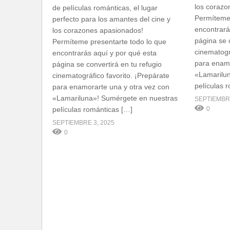
los corazo
de películas románticas, el lugar
Permíteme 
perfecto para los amantes del cine y
encontrará
los corazones apasionados!
página se c
Permíteme presentarte todo lo que
cinematogr
encontrarás aquí y por qué esta
para enamo
página se convertirá en tu refugio
«Lamarilu
cinematográfico favorito. ¡Prepárate
películas 
para enamorarte una y otra vez con
«Lamariluna»! Sumérgete en nuestras
SEPTIEMBRE
0
películas románticas […]
SEPTIEMBRE 3, 2025
0