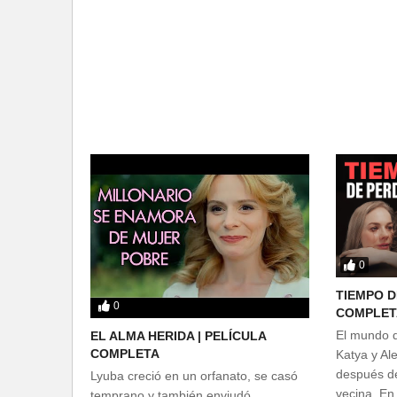
0
TIEMPO D
0
COMPLET
El mundo d
EL ALMA HERIDA | PELÍCULA
COMPLETA
Katya y Al
después de
Lyuba creció en un orfanato, se casó
vecina. En
temprano y también enviudó