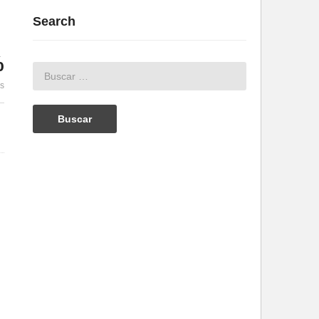
Search
%
es