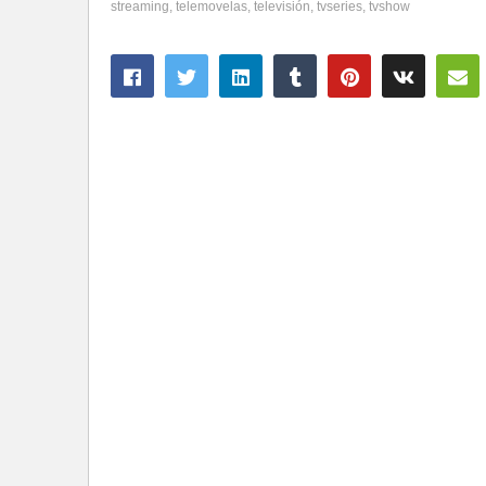
streaming
telemovelas
televisión
tvseries
tvshow