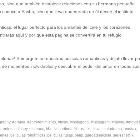
nso, sino que también establece relaciones con su hermana pequeña
conoce a Sasha, sino que lleva enamorada de él desde el instituto.
nticas, el lugar perfecto para los amantes del cine y los corazones
rarás aquí y por qué esta página se convertirá en tu refugio
iluna»! Sumérgete en nuestras películas románticas y déjate llevar po
ta de momentos inolvidables y descubre el poder del amor en todas sus
graphy
#drama
#entretenimiento
#films
#instagood
#instagram
#movie
#movie
arentena
disney
estrenos
hbo
lamariluna
libros
like
love
melodrama
musica
cenes
peliculas románticas
películas rusas
pelis
quedateencasa
seriesnetflix