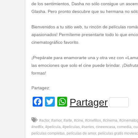
de los sentimientos, Dasha no sólo consigue un asce
Glasha. Pero pronto descubre que su hermana no sólo 
Bienvenidos a tu sitio web, tu rincón de películas romá
apasionados! Permíteme presentarte todo lo que encont
cinematográfico favorito.
¡Prepárate para enamorarte una y otra vez con «Lamar
las emociones que solo el cine puede brindar. ¡Disfru
formas!
Partagez:
Facebook
Twitter
WhatsApp
Partager
#actor
#amor
#arte
#cine
#cinefilos
#cinema
#cinemato
#netflix
#pelicula
#peliculas
#series
cineencasa
comedia
cu
películas completas
películas de amor
películas gratis movies