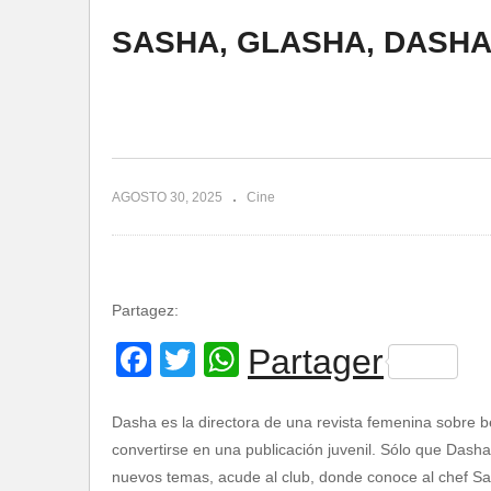
SASHA, GLASHA, DASHA
AGOSTO 30, 2025
Cine
Partagez:
Facebook
Twitter
WhatsApp
Partager
Dasha es la directora de una revista femenina sobre be
convertirse en una publicación juvenil. Sólo que Dasha
nuevos temas, acude al club, donde conoce al chef Sas