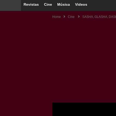
Revistas
Cine
Música
Videos
Home
Cine
SASHA, GLASHA, DAS