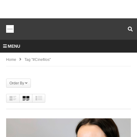
MENU
Home
Tag "#cinefilos"
Order By