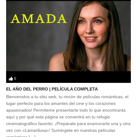
0
EL AÑO DEL PERRO | PELÍCULA COMPLETA
Bienvenidos a tu sitio web, tu rincón de películas románticas, el
lugar perfecto para los amantes del cine y los corazones
apasionados! Permíteme presentarte todo lo que encontrarás
aquí y por qué esta página se convertirá en tu refugio
cinematográfico favorito. ¡Prepárate para enamorarte una y otra
vez con «Lamariluna»! Sumérgete en nuestras películas
románticas […]