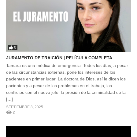
0
JURAMENTO DE TRAICIÓN | PELÍCULA COMPLETA
Tamara es una médica de emergencia. Todos los días, a pesar
de las circunstancias externas, pone los intereses de los
pacientes en primer lugar. La doctora de Dios, así le dicen los
pacientes y a pesar de los problemas en el trabajo, los
conflictos con el nuevo jefe, la presión de la criminalidad de la
[…]
SEPTIEMBRE 8, 2025
0