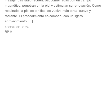
masaje. Las radiofrecuencias, combinadas con un campo
magnético, penetran en la piel y estimulan su renovación. Como
resultado, la piel se tonifica, se vuelve más tersa, suave y
radiante. El procedimiento es cómodo, con un ligero
enrojecimiento […]
AGOSTO 31, 2024
0