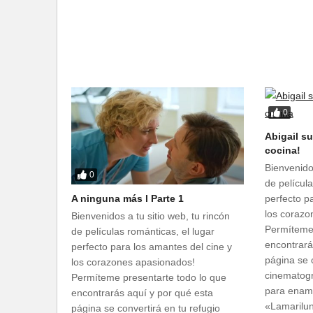
0
Abigail su
cocina!
Bienvenidos
0
de película
A ninguna más l Parte 1
perfecto p
los corazo
Bienvenidos a tu sitio web, tu rincón
Permíteme 
de películas románticas, el lugar
encontrará
perfecto para los amantes del cine y
página se c
los corazones apasionados!
cinematogr
Permíteme presentarte todo lo que
para enamo
encontrarás aquí y por qué esta
«Lamarilu
página se convertirá en tu refugio