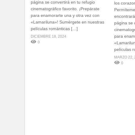
página se convertirá en tu refugio
los corazo
cinematográfico favorito. ¡Prepárate
Permíteme 
para enamorarte una y otra vez con
encontrará
«Lamariluna»! Sumérgete en nuestras
página se c
películas románticas […]
cinematogr
para enamo
DICIEMBRE 18, 2024
0
«Lamarilu
películas 
MARZO 22, 
0