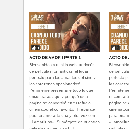
0
0
ACTO DE AMOR l PARTE 1
ACTO DE 
Bienvenidos a tu sitio web, tu rincón
Bienvenidos
de películas románticas, el lugar
de película
perfecto para los amantes del cine y
perfecto p
los corazones apasionados!
los corazo
Permíteme presentarte todo lo que
Permíteme 
encontrarás aquí y por qué esta
encontrará
página se convertirá en tu refugio
página se c
cinematográfico favorito. ¡Prepárate
cinematogr
para enamorarte una y otra vez con
para enamo
«Lamariluna»! Sumérgete en nuestras
«Lamarilu
películas románticas […]
películas 