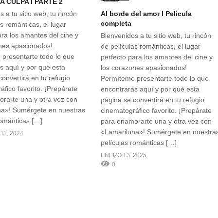
A CULPA l PARTE 2
 a tu sitio web, tu rincón
Al borde del amor l Película
completa
s románticas, el lugar
ara los amantes del cine y
Bienvenidos a tu sitio web, tu rincón
nes apasionados!
de películas románticas, el lugar
presentarte todo lo que
perfecto para los amantes del cine y
s aquí y por qué esta
los corazones apasionados!
onvertirá en tu refugio
Permíteme presentarte todo lo que
áfico favorito. ¡Prepárate
encontrarás aquí y por qué esta
rarte una y otra vez con
página se convertirá en tu refugio
na»! Sumérgete en nuestras
cinematográfico favorito. ¡Prepárate
románticas […]
para enamorarte una y otra vez con
«Lamariluna»! Sumérgete en nuestra
11, 2024
películas románticas […]
ENERO 13, 2025
0