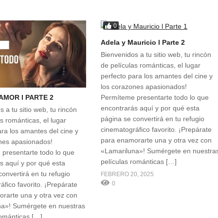
0
Adela y Mauricio l Parte 2
Bienvenidos a tu sitio web, tu rincón
de películas románticas, el lugar
perfecto para los amantes del cine y
los corazones apasionados!
Permíteme presentarte todo lo que
AMOR l PARTE 2
encontrarás aquí y por qué esta
 a tu sitio web, tu rincón
página se convertirá en tu refugio
s románticas, el lugar
cinematográfico favorito. ¡Prepárate
ara los amantes del cine y
para enamorarte una y otra vez con
nes apasionados!
«Lamariluna»! Sumérgete en nuestra
presentarte todo lo que
películas románticas […]
s aquí y por qué esta
onvertirá en tu refugio
FEBRERO 20, 2025
0
áfico favorito. ¡Prepárate
rarte una y otra vez con
na»! Sumérgete en nuestras
románticas […]