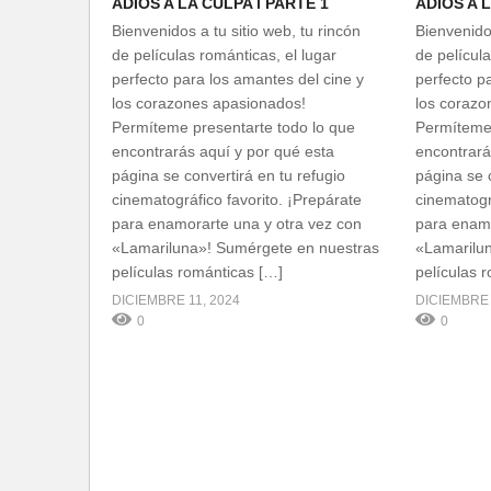
ADIÓS A LA CULPA l PARTE 1
ADIÓS A L
Bienvenidos a tu sitio web, tu rincón
Bienvenidos
de películas románticas, el lugar
de película
perfecto para los amantes del cine y
perfecto p
los corazones apasionados!
los corazo
Permíteme presentarte todo lo que
Permíteme 
encontrarás aquí y por qué esta
encontrará
página se convertirá en tu refugio
página se c
cinematográfico favorito. ¡Prepárate
cinematogr
para enamorarte una y otra vez con
para enamo
«Lamariluna»! Sumérgete en nuestras
«Lamarilu
películas románticas […]
películas 
DICIEMBRE 11, 2024
DICIEMBRE 
0
0