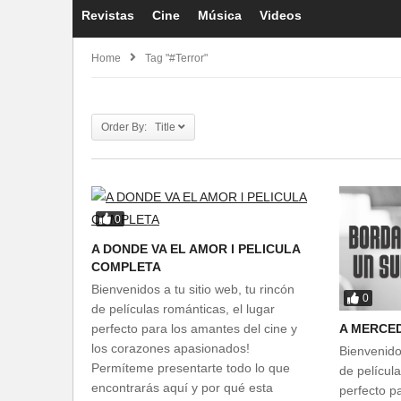
Revistas
Cine
Música
Videos
Home
Tag "#terror"
Order By: Title
0
A DONDE VA EL AMOR l PELICULA
COMPLETA
Bienvenidos a tu sitio web, tu rincón
0
de películas románticas, el lugar
A MERCED
perfecto para los amantes del cine y
los corazones apasionados!
Bienvenidos
Permíteme presentarte todo lo que
de película
encontrarás aquí y por qué esta
perfecto p