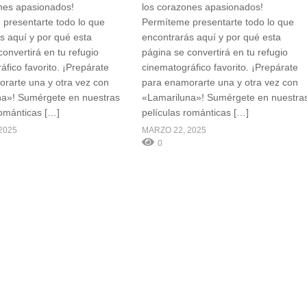
nes apasionados!
los corazones apasionados!
presentarte todo lo que
Permíteme presentarte todo lo que
s aquí y por qué esta
encontrarás aquí y por qué esta
onvertirá en tu refugio
página se convertirá en tu refugio
áfico favorito. ¡Prepárate
cinematográfico favorito. ¡Prepárate
rarte una y otra vez con
para enamorarte una y otra vez con
na»! Sumérgete en nuestras
«Lamariluna»! Sumérgete en nuestra
románticas […]
películas románticas […]
2025
MARZO 22, 2025
0