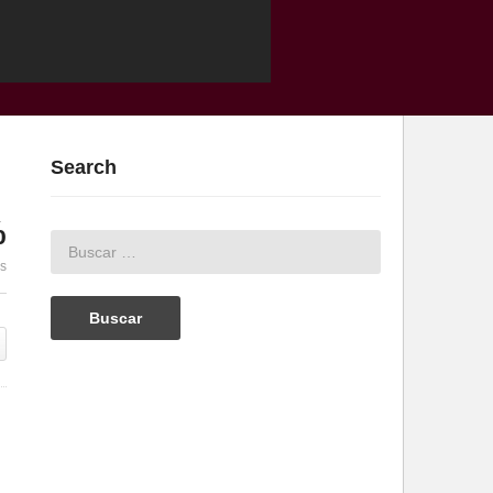
Search
%
es