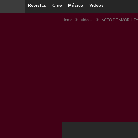
Revistas
Cine
Música
Videos
Home
Videos
ACTO DE AMOR L P