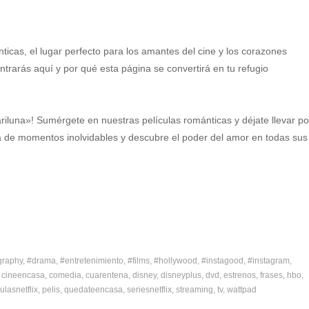
nticas, el lugar perfecto para los amantes del cine y los corazones
rarás aquí y por qué esta página se convertirá en tu refugio
iluna»! Sumérgete en nuestras películas románticas y déjate llevar po
ta de momentos inolvidables y descubre el poder del amor en todas sus
graphy
#drama
#entretenimiento
#films
#hollywood
#instagood
#instagram
cineencasa
comedia
cuarentena
disney
disneyplus
dvd
estrenos
frases
hbo
ulasnetflix
pelis
quedateencasa
seriesnetflix
streaming
tv
wattpad