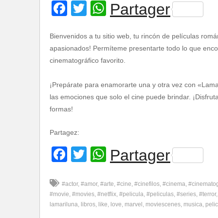
Facebook
Twitter
WhatsApp
Partager
Bienvenidos a tu sitio web, tu rincón de películas romá
apasionados! Permíteme presentarte todo lo que encont
cinematográfico favorito.
¡Prepárate para enamorarte una y otra vez con «Lamar
las emociones que solo el cine puede brindar. ¡Disfru
formas!
Partagez:
Facebook
Twitter
WhatsApp
Partager
#actor
#amor
#arte
#cine
#cinefilos
#cinema
#cinemato
#movie
#movies
#netflix
#pelicula
#peliculas
#series
#terror
lamariluna
libros
like
love
marvel
moviescenes
musica
pelic