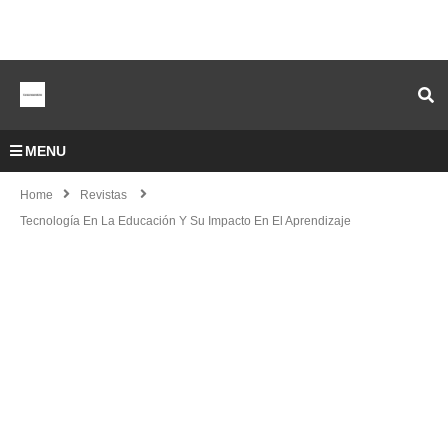
MENU
Home
Revistas
Tecnología En La Educación Y Su Impacto En El Aprendizaje