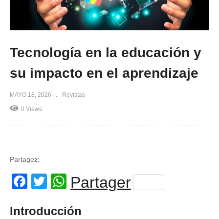
Tecnología en la educación y
su impacto en el aprendizaje
MAYO 18, 2026
Revistas
0 Views
Partagez:
Facebook
Twitter
WhatsApp
Partager
Introducción