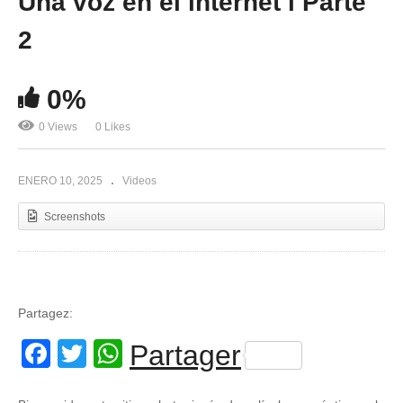
Una voz en el internet l Parte
2
0%
0 Views
0 Likes
ENERO 10, 2025
Videos
Screenshots
Partagez:
Facebook
Twitter
WhatsApp
Partager