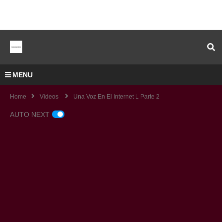
MENU
Home
Videos
Una Voz En El Internet L Parte 2
AUTO NEXT