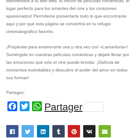
Bienvenidos a tu sitio web, tu rincón de películas románticas, el
lugar perfecto para los amantes del cine y los corazones
apasionados! Permíteme presentarte todo lo que encontrarás
aquí y por qué esta página se convertirá en tu refugio
cinematográfico favorito.
¡Prepárate para enamorarte una y otra vez con «Lamariluna»!
Sumérgete en nuestras películas románticas y déjate llevar por
las emociones que solo el cine puede brindar. ¡Disfruta de
momentos inolvidables y descubre el poder del amor en todas
sus formas!
Partagez:
Facebook
Twitter
WhatsApp
Partager