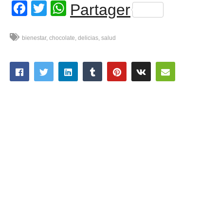
Facebook
Twitter
WhatsApp
Partager
bienestar
chocolate
delicias
salud