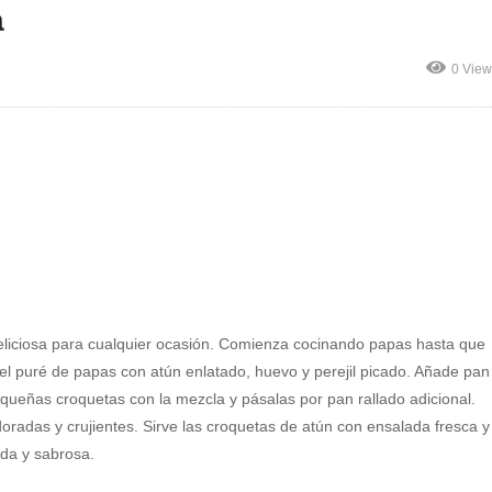
a
0 View
deliciosa para cualquier ocasión. Comienza cocinando papas hasta que
 el puré de papas con atún enlatado, huevo y perejil picado. Añade pan
equeñas croquetas con la mezcla y pásalas por pan rallado adicional.
doradas y crujientes. Sirve las croquetas de atún con ensalada fresca y
ida y sabrosa.