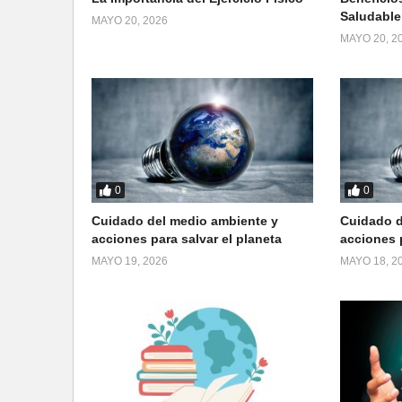
Saludable
MAYO 20, 2026
MAYO 20, 2
0
0
Cuidado del medio ambiente y
Cuidado d
acciones para salvar el planeta
acciones p
MAYO 19, 2026
MAYO 18, 2