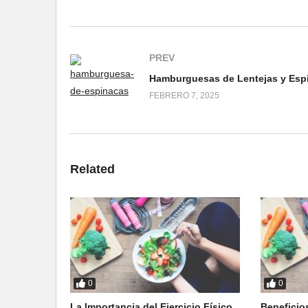
PREV
FEBRERO 7, 2025
Related
0
0
La Importancia del Ejercicio Físico
Beneficio