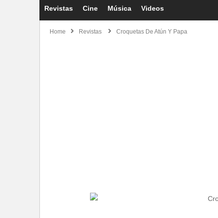
Revistas
Cine
Música
Videos
Home
Revistas
Croquetas De Atún Y Papa