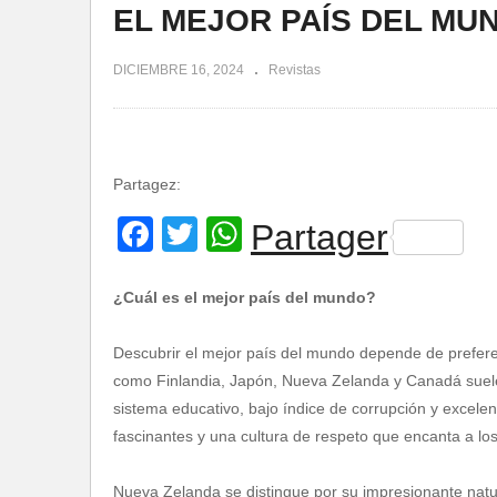
EL MEJOR PAÍS DEL MU
DICIEMBRE 16, 2024
Revistas
Partagez:
Facebook
Twitter
WhatsApp
Partager
¿Cuál es el mejor país del mundo?
Descubrir el mejor país del mundo depende de preferen
como Finlandia, Japón, Nueva Zelanda y Canadá suelen 
sistema educativo, bajo índice de corrupción y excele
fascinantes y una cultura de respeto que encanta a los 
Nueva Zelanda se distingue por su impresionante natur