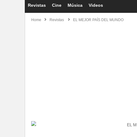
Revistas
Cine
Música
Videos
Home
Revistas
EL MEJOR PAÍS DEL MUNDO