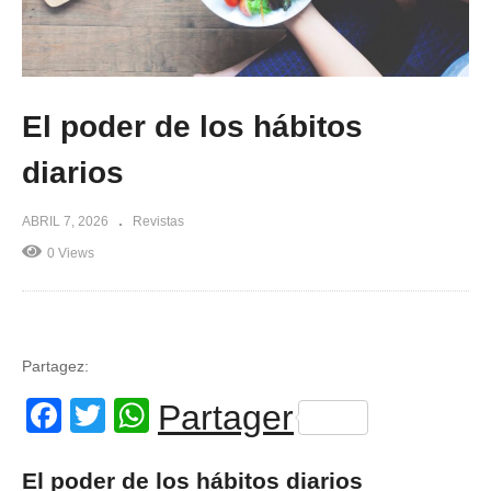
El poder de los hábitos
diarios
ABRIL 7, 2026
Revistas
0 Views
Partagez:
Facebook
Twitter
WhatsApp
Partager
El poder de los hábitos diarios