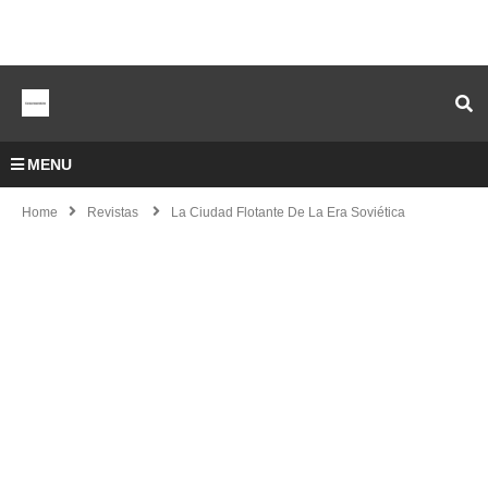
MENU
Home
Revistas
La Ciudad Flotante De La Era Soviética