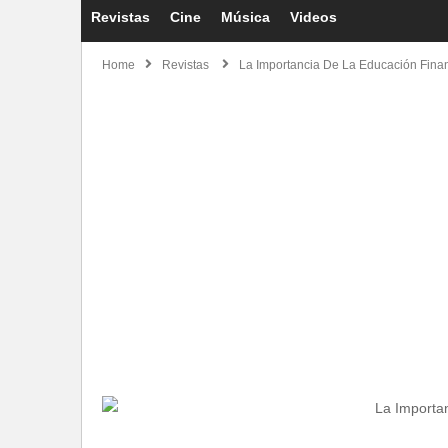
Revistas
Cine
Música
Videos
Home
Revistas
La Importancia De La Educación Fina