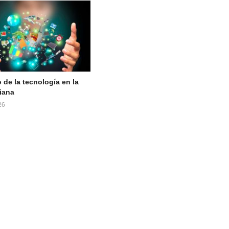
 de la tecnología en la
iana
26