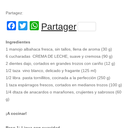
Partagez:
Facebook
Twitter
WhatsApp
Partager
Ingredientes
1 manojo albahaca fresca, sin tallos, llena de aroma (30 g)
6 cucharadas CREMA DE LECHE, suave y cremosa (90 g)
2 dientes dajo, cortados en grandes trozos con cariño (12 g)
1/2 taza vino blanco, delicado y fragante (125 ml)
1/2 libra pasta tornillitos, cocinada a la perfección (250 g)
1 taza espárragos frescos, cortados en medianos trozos (100 g)
1/4 dtaza de anacardos o marañones, crujientes y sabrosos (60
g)
¡A cocinar!
Paso 1: Licua con suavidad