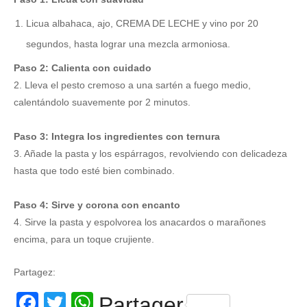
Licua albahaca, ajo, CREMA DE LECHE y vino por 20
segundos, hasta lograr una mezcla armoniosa.
Paso 2: Calienta con cuidado
2. Lleva el pesto cremoso a una sartén a fuego medio,
calentándolo suavemente por 2 minutos.
Paso 3: Integra los ingredientes con ternura
3. Añade la pasta y los espárragos, revolviendo con delicadeza
hasta que todo esté bien combinado.
Paso 4: Sirve y corona con encanto
4. Sirve la pasta y espolvorea los anacardos o marañones
encima, para un toque crujiente.
Partagez:
Facebook
Twitter
WhatsApp
Partager