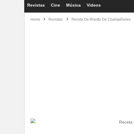
Revistas
Cine
Música
Videos
Home
Revistas
Receta De Risotto De Champiñones