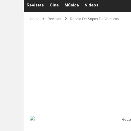
Revistas
Cine
Música
Videos
Home
Revistas
Receta De Sopas De Verduras