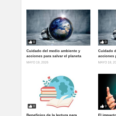
0
0
Cuidado del medio ambiente y
Cuidado d
acciones para salvar el planeta
acciones p
MAYO 19, 2026
MAYO 18, 2
0
0
Beneficios de la lectura para
El impacto