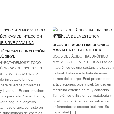
0
USOS DEL ÁCIDO HIALURÓNICO
MÁS ALLÁ DE LA ESTÉTICA
 TÉCNICAS DE INYECCIÓN
UÉ SIRVE
USOS DEL ÁCIDO HIALURÓNICO
MÁS ALLÁ DE LA ESTÉTICA El ácido
INYECTAREMOS?” TODO
hialurónico es una sustancia viscosa 
TÉCNICAS DE INYECCIÓN
natural. Lubrica e hidrata diversas
UÉ SIRVE CADA UNA La
partes del cuerpo. Está presente en
ía inyectable brinda
articulaciones, ojos y piel. Su uso en
 para diversos problemas
medicina estética es muy conocido.
 y juventud. Existen muchos
También se utiliza en dermatología y
os para ello. Sin embargo,
oftalmología. Además, es valioso en
varía según el objetivo
enfermedades osteoarticulares. Su
a mesoterapia consiste en
capacidad […]
s subcutáneas de cócteles