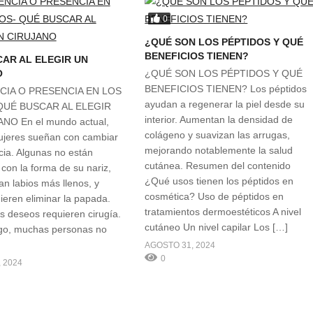
0
¿QUÉ SON LOS PÉPTIDOS Y QUÉ
BENEFICIOS TIENEN?
AR AL ELEGIR UN
O
¿QUÉ SON LOS PÉPTIDOS Y QUÉ
BENEFICIOS TIENEN? Los péptidos
CIA O PRESENCIA EN LOS
ayudan a regenerar la piel desde su
QUÉ BUSCAR AL ELEGIR
interior. Aumentan la densidad de
NO En el mundo actual,
colágeno y suavizan las arrugas,
jeres sueñan con cambiar
mejorando notablemente la salud
cia. Algunas no están
cutánea. Resumen del contenido
con la forma de su nariz,
¿Qué usos tienen los péptidos en
an labios más llenos, y
cosmética? Uso de péptidos en
ieren eliminar la papada.
tratamientos dermoestéticos A nivel
s deseos requieren cirugía.
cutáneo Un nivel capilar Los […]
go, muchas personas no
AGOSTO 31, 2024
0
 2024