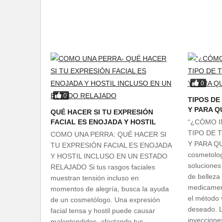
0
0
TIPOS DE
Y PARA Q
QUÉ HACER SI TU EXPRESIÓN
FACIAL ES ENOJADA Y HOSTIL
“¿CÓMO 
TIPO DE 
COMO UNA PERRA: QUÉ HACER SI
Y PARA Q
TU EXPRESIÓN FACIAL ES ENOJADA
cosmetolog
Y HOSTIL INCLUSO EN UN ESTADO
soluciones
RELAJADO Si tus rasgos faciales
de belleza
muestran tensión incluso en
medicament
momentos de alegría, busca la ayuda
el método 
de un cosmetólogo. Una expresión
deseado. L
facial tensa y hostil puede causar
inyeccione
malentendidos, afectando tus