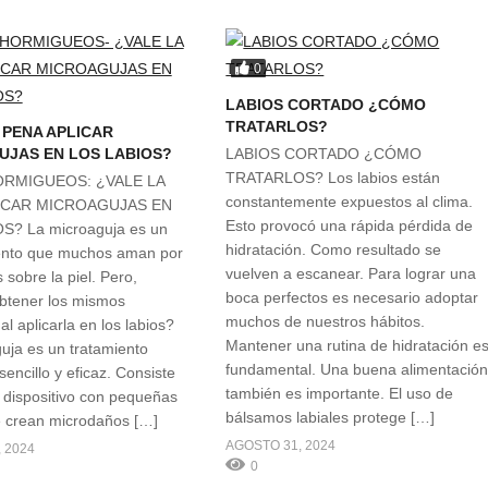
0
LABIOS CORTADO ¿CÓMO
TRATARLOS?
 PENA APLICAR
UJAS EN LOS LABIOS?
LABIOS CORTADO ¿CÓMO
TRATARLOS? Los labios están
RMIGUEOS: ¿VALE LA
constantemente expuestos al clima.
ICAR MICROAGUJAS EN
Esto provocó una rápida pérdida de
S? La microaguja es un
hidratación. Como resultado se
ento que muchos aman por
vuelven a escanear. Para lograr una
 sobre la piel. Pero,
boca perfectos es necesario adoptar
btener los mismos
muchos de nuestros hábitos.
al aplicarla en los labios?
Mantener una rutina de hidratación e
uja es un tratamiento
fundamental. Una buena alimentació
encillo y eficaz. Consiste
también es importante. El uso de
 dispositivo con pequeñas
bálsamos labiales protege […]
 crean microdaños […]
AGOSTO 31, 2024
 2024
0