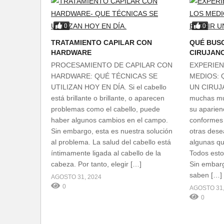
0
0
TRATAMIENTO CAPILAR CON
QUÉ BUSC
HARDWARE
CIRUJAN
PROCESAMIENTO DE CAPILAR CON
EXPERIEN
HARDWARE: QUÉ TÉCNICAS SE
MEDIOS: 
UTILIZAN HOY EN DÍA. Si el cabello
UN CIRUJA
está brillante o brillante, o aparecen
muchas mu
problemas como el cabello, puede
su aparien
haber algunos cambios en el campo.
conformes 
Sin embargo, esta es nuestra solución
otras dese
al problema. La salud del cabello está
algunas qu
íntimamente ligada al cabello de la
Todos esto
cabeza. Por tanto, elegir […]
Sin embar
saben […]
AGOSTO 31, 2024
0
AGOSTO 31,
0