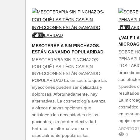
0
0
¿VALE LA
MICROAG
MESOTERAPIA SIN PINCHAZOS:
ESTÁN GANANDO POPULARIDAD
SOBRE HO
PENA APL
MESOTERAPIA SIN PINCHAZOS:
LOS LABIO
POR QUÉ LAS TÉCNICAS SIN
procedimi
INYECCIONES ESTÁN GANANDO
sus efectos
POPULARIDAD Es un secreto que las
¿puedes o
inyecciones pueden ser delicadas y
resultados 
dolorosas. Afortunadamente, hay
La microag
alternativas. La cosmetología avanza
cosmético s
y ofrece nuevas opciones que
en usar un
satisfacen las necesidades de los
agujas que
pacientes, sin perder efectividad.
Entre estas alternativas, son
AGOSTO 31,
0
especialmente populares los