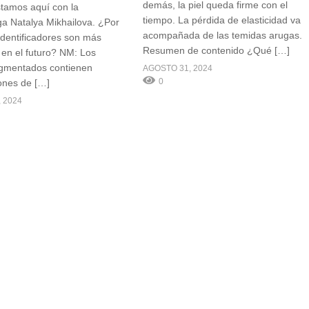
demás, la piel queda firme con el
tamos aquí con la
tiempo. La pérdida de elasticidad va
a Natalya Mikhailova. ¿Por
acompañada de las temidas arugas.
identificadores son más
Resumen de contenido ¿Qué […]
 en el futuro? NM: Los
gmentados contienen
AGOSTO 31, 2024
0
ones de […]
 2024