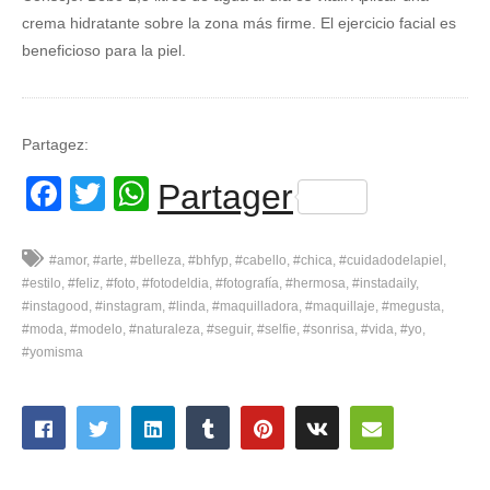
crema hidratante sobre la zona más firme. El ejercicio facial es
beneficioso para la piel.
Partagez:
Facebook
Twitter
WhatsApp
Partager
#amor
#arte
#belleza
#bhfyp
#cabello
#chica
#cuidadodelapiel
#estilo
#feliz
#foto
#fotodeldia
#fotografía
#hermosa
#instadaily
#instagood
#instagram
#linda
#maquilladora
#maquillaje
#megusta
#moda
#modelo
#naturaleza
#seguir
#selfie
#sonrisa
#vida
#yo
#yomisma