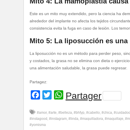
Mito 4: La mamoplastia causa 
Este es un mito muy extendido, pero la ciencia ha de
alrededor del implante no afecta los tejidos circundante
consistencia evita la fuga en caso de lesión. Los tem
Mito 5: La liposucción es una
La liposucción no es un método para perder peso, si
y costados, la grasa no se elimina con dieta o ejercic
una alimentación saludable, la grasa puede regresar.
Partagez:
Facebook
Twitter
WhatsApp
Partager
#amor
#arte
#belleza
#bhfyp
#cabello
#chica
#cuidadod
#instagood
#instagram
#linda
#maquilladora
#maquillaje
#m
#yomisma