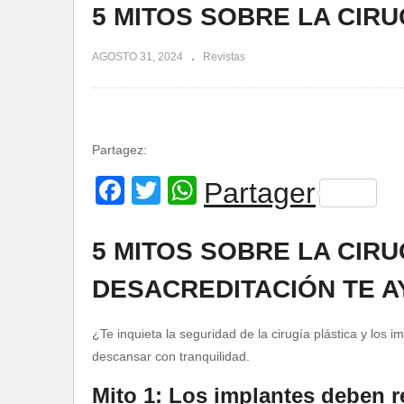
5 MITOS SOBRE LA CIRU
AGOSTO 31, 2024
Revistas
Partagez:
Facebook
Twitter
WhatsApp
Partager
5 MITOS SOBRE LA CIRU
DESACREDITACIÓN TE A
¿Te inquieta la seguridad de la cirugía plástica y lo
descansar con tranquilidad.
Mito 1: Los implantes deben 