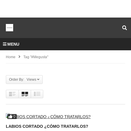
MENU
Home
Tag "#megusta"
Order By: Views
0
LABIOS CORTADO ¿CÓMO TRATARLOS?