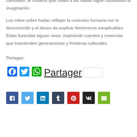
cambiado, el misterio que rodea a las hadas sigue cautivando la
imaginación.
Los mitos sobre hadas reflejan la conexión humana con lo
desconocido y el deseo de explicar fenómenos inexplicables.
Estas leyendas siguen vivas, inspirando cuentos y creencias
que trascienden generaciones y fronteras culturales.
Partagez:
Facebook
Twitter
WhatsApp
Partager