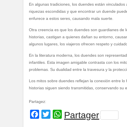
En algunas tradiciones, los duendes están vinculados a
riquezas escondidas y que encontrar un duende puede l
enfurece a estos seres, causando mala suerte.
Otra creencia es que los duendes son guardianes de l
historias, castigan a quienes dañan su entorno, causa
algunos lugares, los viajeros ofrecen respeto y cuidad
En la literatura moderna, los duendes son represent
infantiles. Esta imagen amigable contrasta con los mi
problemas. Su dualidad entre la travesura y la protecc
Los mitos sobre duendes reflejan la conexión entre lo
historias siguen siendo transmitidas, conservando su e
Partagez:
Facebook
Twitter
WhatsApp
Partager