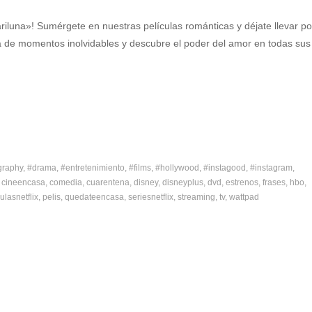
iluna»! Sumérgete en nuestras películas románticas y déjate llevar po
ta de momentos inolvidables y descubre el poder del amor en todas sus
graphy
#drama
#entretenimiento
#films
#hollywood
#instagood
#instagram
cineencasa
comedia
cuarentena
disney
disneyplus
dvd
estrenos
frases
hbo
ulasnetflix
pelis
quedateencasa
seriesnetflix
streaming
tv
wattpad