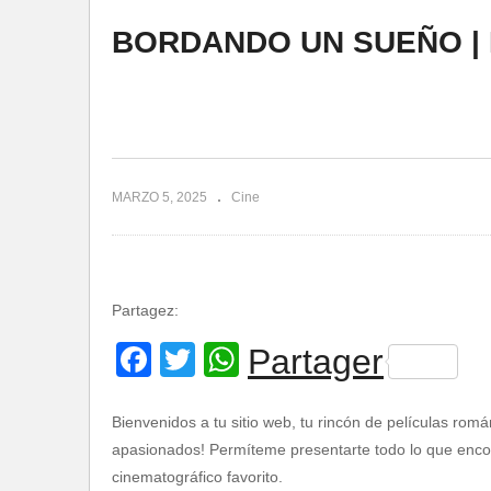
BORDANDO UN SUEÑO |
MARZO 5, 2025
Cine
Partagez:
Facebook
Twitter
WhatsApp
Partager
Bienvenidos a tu sitio web, tu rincón de películas romá
apasionados! Permíteme presentarte todo lo que encont
cinematográfico favorito.