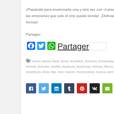
¡Prepárate para enamorarte una y otra vez con «Lamar
las emociones que solo el cine puede brindar. ¡Disfru
formas!
Partagez:
Facebook
Twitter
WhatsApp
Partager
#actor
#amor
#arte
#cine
#cinefilos
#cinema
#cinemato
#movie
#movies
#netflix
#pelicula
#peliculas
#series
#terror
lamariluna
libros
like
love
marvel
moviescenes
musica
pelic