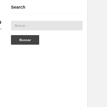
Search
%
es