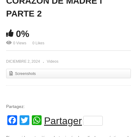
CORAZON DE MADRE l
PARTE 2
0%
0 Views
0 Likes
DICIEMBRE 2, 2024
Videos
Screenshots
Partagez:
Facebook
Twitter
WhatsApp
Partager