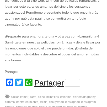
Bienvenidos a tu sitio web, tu rincón de películas románticas, el
lugar perfecto para los amantes del cine y los corazones
apasionados! Permíteme presentarte todo lo que encontrarás
aquí y por qué esta página se convertirá en tu refugio
cinematográfico favorito.
¡Prepárate para enamorarte una y otra vez con «Lamariluna»!
Sumérgete en nuestras películas románticas y déjate llevar por
las emociones que solo el cine puede brindar. ¡Disfruta de
momentos inolvidables y descubre el poder del amor en todas
sus formas!
Partagez:
Facebook
Twitter
WhatsApp
Partager
#actor
#amor
#arte
#cine
#cinefilos
#cinema
#cinematography
#drama
#entretenimiento
#films
#hollywood
#instagood
#instagram
#movie
#movies
#netflix
#pelicula
#peliculas
#series
#terror