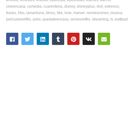
cineencasa
comedia
cuarentena
disney
disneyplus
dvd
estrenos
frases
hbo
lamariluna
libros
like
love
marvel
moviescenes
musica
peliculasnetflix
pelis
quedateencasa
seriesnetflix
streaming
tv
wattpad