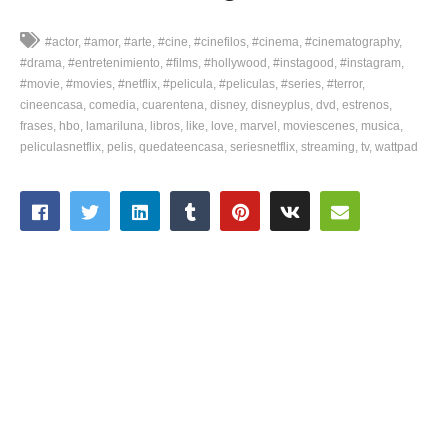
#actor
#amor
#arte
#cine
#cinefilos
#cinema
#cinematography
#drama
#entretenimiento
#films
#hollywood
#instagood
#instagram
#movie
#movies
#netflix
#pelicula
#peliculas
#series
#terror
cineencasa
comedia
cuarentena
disney
disneyplus
dvd
estrenos
frases
hbo
lamariluna
libros
like
love
marvel
moviescenes
musica
peliculasnetflix
pelis
quedateencasa
seriesnetflix
streaming
tv
wattpad