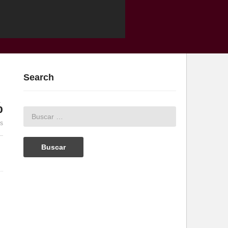
Search
%
es