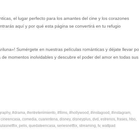
nticas, el lugar perfecto para los amantes del cine y los corazones
rarás aquí y por qué esta página se convertirá en tu refugio
iluna»! Sumérgete en nuestras películas románticas y déjate llevar po
ta de momentos inolvidables y descubre el poder del amor en todas sus
graphy
#drama
#entretenimiento
#films
#hollywood
#instagood
#instagram
cineencasa
comedia
cuarentena
disney
disneyplus
dvd
estrenos
frases
hbo
ulasnetflix
pelis
quedateencasa
seriesnetflix
streaming
tv
wattpad