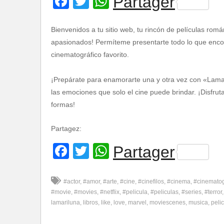
Facebook
Twitter
WhatsApp
Partager
Bienvenidos a tu sitio web, tu rincón de películas romá
apasionados! Permíteme presentarte todo lo que encont
cinematográfico favorito.
¡Prepárate para enamorarte una y otra vez con «Lamar
las emociones que solo el cine puede brindar. ¡Disfru
formas!
Partagez:
Facebook
Twitter
WhatsApp
Partager
#actor
#amor
#arte
#cine
#cinefilos
#cinema
#cinemato
#movie
#movies
#netflix
#pelicula
#peliculas
#series
#terror
lamariluna
libros
like
love
marvel
moviescenes
musica
pelic