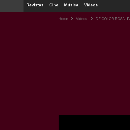
Revistas
Cine
Música
Videos
Home
Videos
DE COLOR ROSA | P