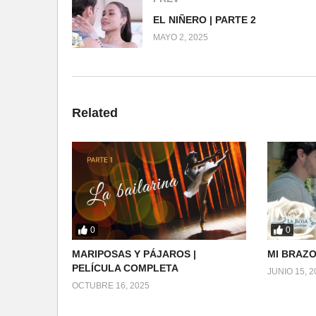
EL NIÑERO | PARTE 2
MAYO 2, 2025
Related
0
0
MARIPOSAS Y PÁJAROS |
MI BRAZO
PELÍCULA COMPLETA
JUNIO 15, 2
OCTUBRE 16, 2025