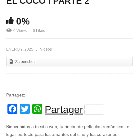
EL COCO l PARTE 2
0%
0 Views
0 Likes
ENERO 9, 2025
Videos
Screenshots
Partagez:
Facebook
Twitter
WhatsApp
Partager
Bienvenidos a tu sitio web, tu rincón de películas románticas, el
lugar perfecto para los amantes del cine y los corazones