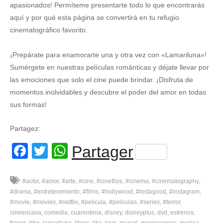
apasionados! Permíteme presentarte todo lo que encontrarás
aquí y por qué esta página se convertirá en tu refugio
cinematográfico favorito.
¡Prepárate para enamorarte una y otra vez con «Lamariluna»!
Sumérgete en nuestras películas románticas y déjate llevar por
las emociones que solo el cine puede brindar. ¡Disfruta de
momentos inolvidables y descubre el poder del amor en todas
sus formas!
Partagez:
Facebook
Twitter
WhatsApp
Partager
#actor
#amor
#arte
#cine
#cinefilos
#cinema
#cinematography
#drama
#entretenimiento
#films
#hollywood
#instagood
#instagram
#movie
#movies
#netflix
#pelicula
#peliculas
#series
#terror
cineencasa
comedia
cuarentena
disney
disneyplus
dvd
estrenos
frases
hbo
lamariluna
libros
like
love
marvel
moviescenes
musica