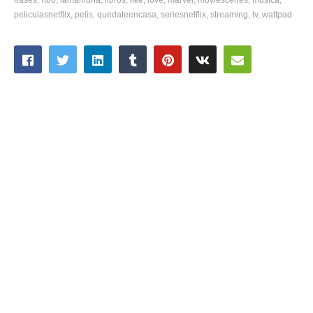
peliculasnetflix
pelis
quedateencasa
seriesnetflix
streaming
tv
wattpad