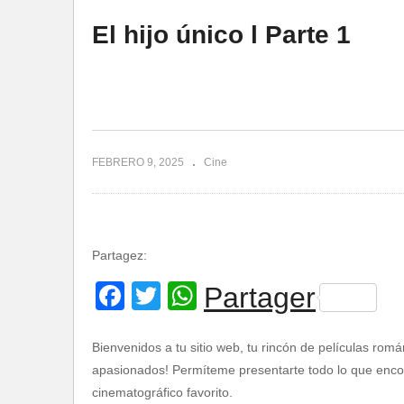
El hijo único l Parte 1
FEBRERO 9, 2025
Cine
Partagez:
Facebook
Twitter
WhatsApp
Partager
Bienvenidos a tu sitio web, tu rincón de películas romá
apasionados! Permíteme presentarte todo lo que encont
cinematográfico favorito.