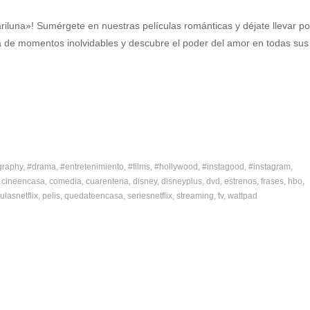
iluna»! Sumérgete en nuestras películas románticas y déjate llevar po
ta de momentos inolvidables y descubre el poder del amor en todas sus
graphy
#drama
#entretenimiento
#films
#hollywood
#instagood
#instagram
cineencasa
comedia
cuarentena
disney
disneyplus
dvd
estrenos
frases
hbo
ulasnetflix
pelis
quedateencasa
seriesnetflix
streaming
tv
wattpad