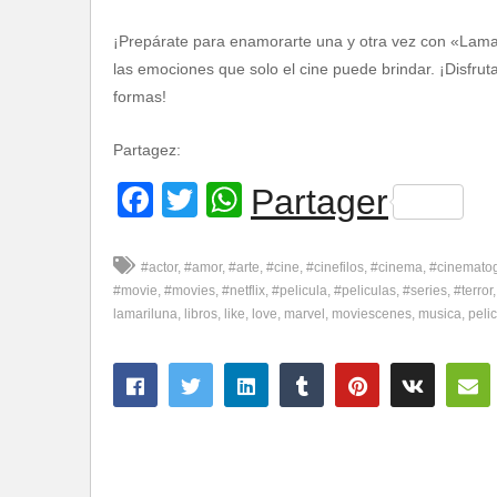
¡Prepárate para enamorarte una y otra vez con «Lamar
las emociones que solo el cine puede brindar. ¡Disfru
formas!
Partagez:
Facebook
Twitter
WhatsApp
Partager
#actor
#amor
#arte
#cine
#cinefilos
#cinema
#cinemato
#movie
#movies
#netflix
#pelicula
#peliculas
#series
#terror
lamariluna
libros
like
love
marvel
moviescenes
musica
pelic