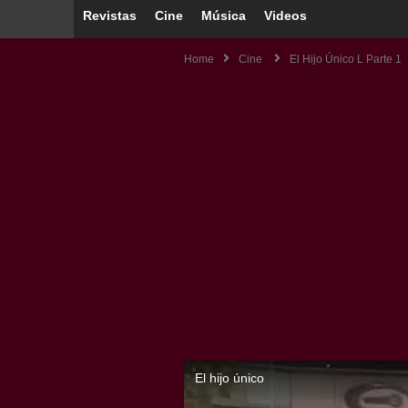
Revistas
Cine
Música
Videos
Home
Cine
El Hijo Único L Parte 1