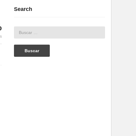
Search
%
es