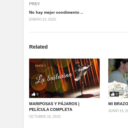
PREV
No hay mejor condimento ..
ENERO 13, 2025
Related
0
0
MARIPOSAS Y PÁJAROS |
MI BRAZO
PELÍCULA COMPLETA
JUNIO 15, 2
OCTUBRE 16, 2025