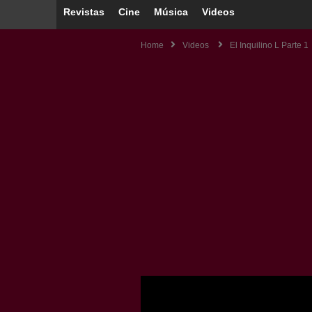
Revistas
Cine
Música
Videos
Home
Videos
El Inquilino L Parte 1