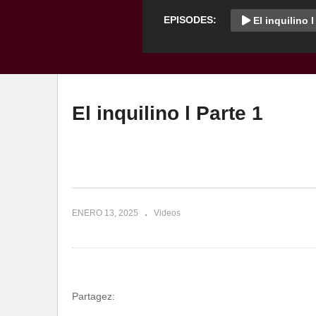
EPISODES:
El inquilino l
El inquilino l Parte 1
ENERO 13, 2025
Videos
Partagez: