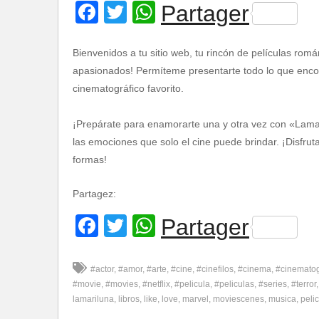
Facebook
Twitter
WhatsApp
Partager
Bienvenidos a tu sitio web, tu rincón de películas romá
apasionados! Permíteme presentarte todo lo que encont
cinematográfico favorito.
¡Prepárate para enamorarte una y otra vez con «Lamar
las emociones que solo el cine puede brindar. ¡Disfru
formas!
Partagez:
Facebook
Twitter
WhatsApp
Partager
#actor
#amor
#arte
#cine
#cinefilos
#cinema
#cinemato
#movie
#movies
#netflix
#pelicula
#peliculas
#series
#terror
lamariluna
libros
like
love
marvel
moviescenes
musica
pelic