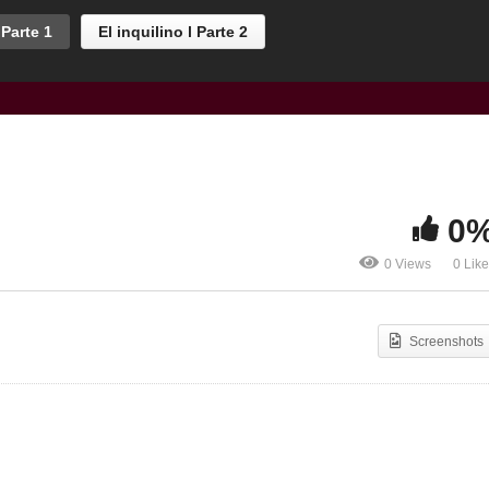
 Parte 1
El inquilino l Parte 2
0
0 Views
0 Lik
Screenshots