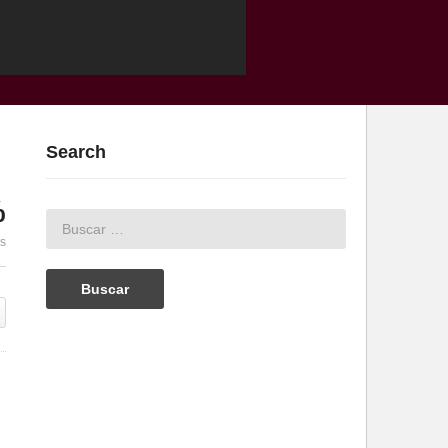
Search
%
es