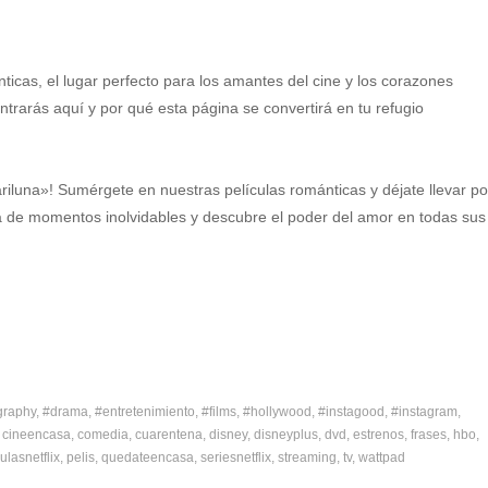
nticas, el lugar perfecto para los amantes del cine y los corazones
rarás aquí y por qué esta página se convertirá en tu refugio
iluna»! Sumérgete en nuestras películas románticas y déjate llevar po
ta de momentos inolvidables y descubre el poder del amor en todas sus
graphy
#drama
#entretenimiento
#films
#hollywood
#instagood
#instagram
cineencasa
comedia
cuarentena
disney
disneyplus
dvd
estrenos
frases
hbo
ulasnetflix
pelis
quedateencasa
seriesnetflix
streaming
tv
wattpad