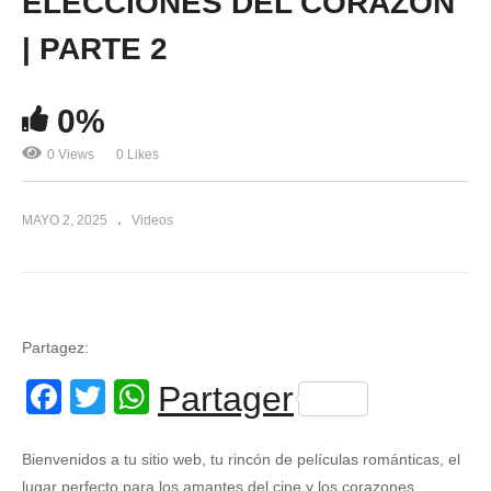
ELECCIONES DEL CORAZON
| PARTE 2
0%
0 Views
0 Likes
MAYO 2, 2025
Videos
Partagez:
Facebook
Twitter
WhatsApp
Partager
Bienvenidos a tu sitio web, tu rincón de películas románticas, el
lugar perfecto para los amantes del cine y los corazones