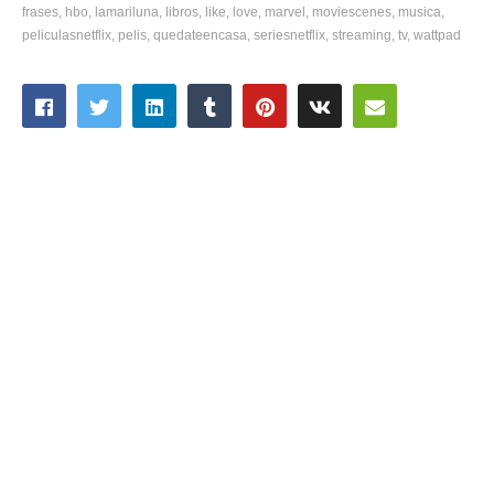
frases
hbo
lamariluna
libros
like
love
marvel
moviescenes
musica
peliculasnetflix
pelis
quedateencasa
seriesnetflix
streaming
tv
wattpad