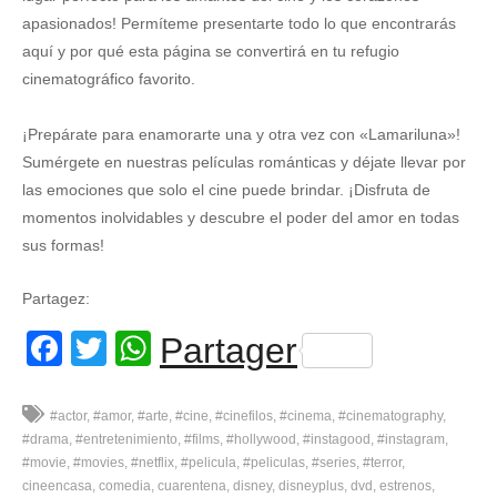
apasionados! Permíteme presentarte todo lo que encontrarás
aquí y por qué esta página se convertirá en tu refugio
cinematográfico favorito.
¡Prepárate para enamorarte una y otra vez con «Lamariluna»!
Sumérgete en nuestras películas románticas y déjate llevar por
las emociones que solo el cine puede brindar. ¡Disfruta de
momentos inolvidables y descubre el poder del amor en todas
sus formas!
Partagez:
Facebook
Twitter
WhatsApp
Partager
#actor
#amor
#arte
#cine
#cinefilos
#cinema
#cinematography
#drama
#entretenimiento
#films
#hollywood
#instagood
#instagram
#movie
#movies
#netflix
#pelicula
#peliculas
#series
#terror
cineencasa
comedia
cuarentena
disney
disneyplus
dvd
estrenos