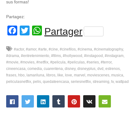
sus formas!
Partagez:
Facebook
Twitter
WhatsApp
Partager
#actor
#amor
#arte
#cine
#cinefilos
#cinema
#cinematography
#drama
#entretenimiento
#films
#hollywood
#instagood
#instagram
#movie
#movies
#netflix
#pelicula
#peliculas
#series
#terror
cineencasa
comedia
cuarentena
disney
disneyplus
dvd
estrenos
frases
hbo
lamariluna
libros
like
love
marvel
moviescenes
musica
peliculasnetflix
pelis
quedateencasa
seriesnetflix
streaming
tv
wattpad