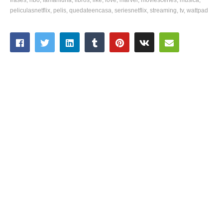
peliculasnetflix
pelis
quedateencasa
seriesnetflix
streaming
tv
wattpad