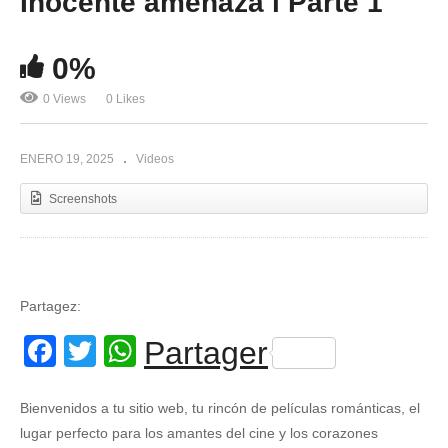
Inocente amenaza l Parte 1
0%
0 Views
0 Likes
ENERO 19, 2025
Videos
Screenshots
Partagez:
Facebook
Twitter
WhatsApp
Partager
Bienvenidos a tu sitio web, tu rincón de películas románticas, el
lugar perfecto para los amantes del cine y los corazones