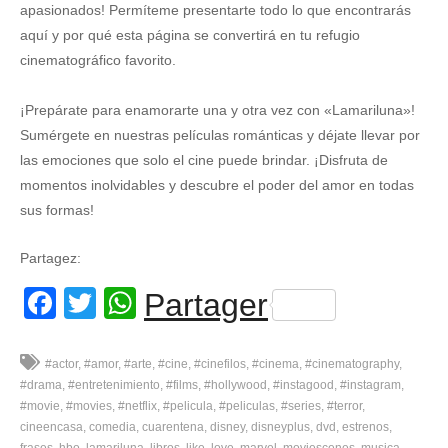
apasionados! Permíteme presentarte todo lo que encontrarás
aquí y por qué esta página se convertirá en tu refugio
cinematográfico favorito.
¡Prepárate para enamorarte una y otra vez con «Lamariluna»!
Sumérgete en nuestras películas románticas y déjate llevar por
las emociones que solo el cine puede brindar. ¡Disfruta de
momentos inolvidables y descubre el poder del amor en todas
sus formas!
Partagez:
Facebook
Twitter
WhatsApp
Partager
#actor
#amor
#arte
#cine
#cinefilos
#cinema
#cinematography
#drama
#entretenimiento
#films
#hollywood
#instagood
#instagram
#movie
#movies
#netflix
#pelicula
#peliculas
#series
#terror
cineencasa
comedia
cuarentena
disney
disneyplus
dvd
estrenos
frases
hbo
lamariluna
libros
like
love
marvel
moviescenes
musica