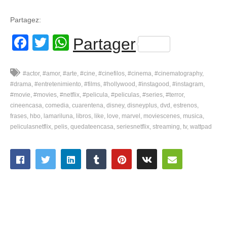
Partagez:
Facebook
Twitter
WhatsApp
Partager
#actor
#amor
#arte
#cine
#cinefilos
#cinema
#cinematography
#drama
#entretenimiento
#films
#hollywood
#instagood
#instagram
#movie
#movies
#netflix
#pelicula
#peliculas
#series
#terror
cineencasa
comedia
cuarentena
disney
disneyplus
dvd
estrenos
frases
hbo
lamariluna
libros
like
love
marvel
moviescenes
musica
peliculasnetflix
pelis
quedateencasa
seriesnetflix
streaming
tv
wattpad