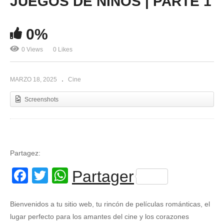
JUEGOS DE NIÑOS | PARTE 1
0%
0 Views
0 Likes
MARZO 18, 2025
Cine
Screenshots
Partagez:
Facebook
Twitter
WhatsApp
Partager
Bienvenidos a tu sitio web, tu rincón de películas románticas, el
lugar perfecto para los amantes del cine y los corazones