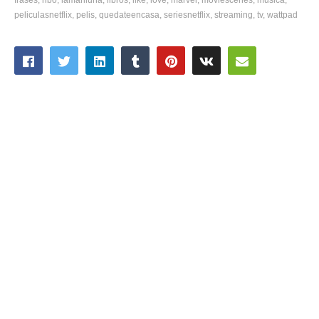
peliculasnetflix
pelis
quedateencasa
seriesnetflix
streaming
tv
wattpad