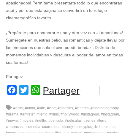
apasionados! Permíteme presentarte todo lo que encontrarás
aquí y por qué esta página se convertirá en tu refugio
cinematográfico favorito.
¡Prepárate para enamorarte una y otra vez con «Lamariluna»!
Sumérgete en nuestras películas románticas y déjate llevar por
las emociones que solo el cine puede brindar. ¡Disfruta de
momentos inolvidables y descubre el poder del amor en todas
sus formas!
Partagez:
Facebook
Twitter
WhatsApp
Partager
#actor
#amor
#arte
#cine
#cinefilos
#cinema
#cinematography
#drama
#entretenimiento
#films
#hollywood
#instagood
#instagram
#movie
#movies
#netflix
#pelicula
#peliculas
#series
#terror
cineencasa
comedia
cuarentena
disney
disneyplus
dvd
estrenos
frases
hbo
lamariluna
libros
like
love
marvel
moviescenes
musica