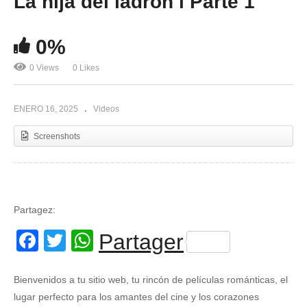
La hija del ladrón l Parte 1
0%
0 Views
0 Likes
ENERO 16, 2025
Videos
Screenshots
Partagez:
Facebook
Twitter
WhatsApp
Partager
Bienvenidos a tu sitio web, tu rincón de películas románticas, el
lugar perfecto para los amantes del cine y los corazones