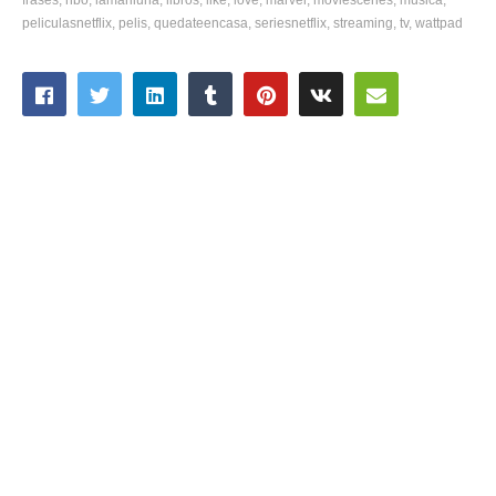
peliculasnetflix
pelis
quedateencasa
seriesnetflix
streaming
tv
wattpad