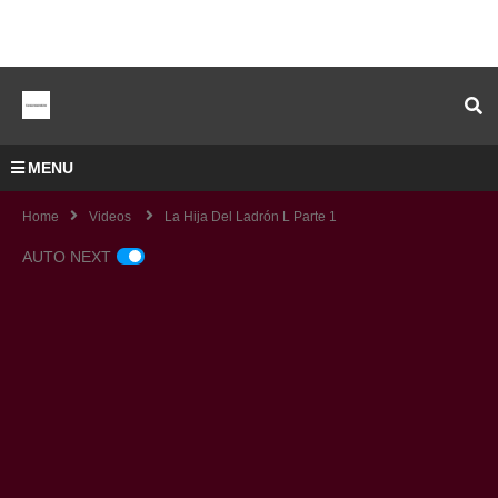
MENU
Home
Videos
La Hija Del Ladrón L Parte 1
AUTO NEXT