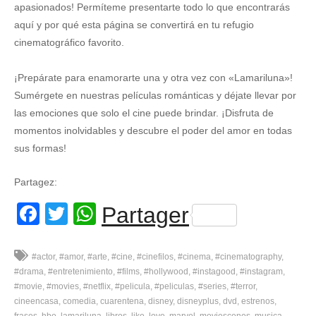
apasionados! Permíteme presentarte todo lo que encontrarás
aquí y por qué esta página se convertirá en tu refugio
cinematográfico favorito.
¡Prepárate para enamorarte una y otra vez con «Lamariluna»!
Sumérgete en nuestras películas románticas y déjate llevar por
las emociones que solo el cine puede brindar. ¡Disfruta de
momentos inolvidables y descubre el poder del amor en todas
sus formas!
Partagez:
Facebook
Twitter
WhatsApp
Partager
#actor
#amor
#arte
#cine
#cinefilos
#cinema
#cinematography
#drama
#entretenimiento
#films
#hollywood
#instagood
#instagram
#movie
#movies
#netflix
#pelicula
#peliculas
#series
#terror
cineencasa
comedia
cuarentena
disney
disneyplus
dvd
estrenos
frases
hbo
lamariluna
libros
like
love
marvel
moviescenes
musica