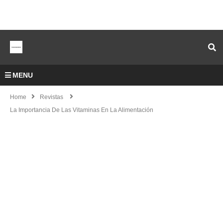
MENU
Home
Revistas
La Importancia De Las Vitaminas En La Alimentación