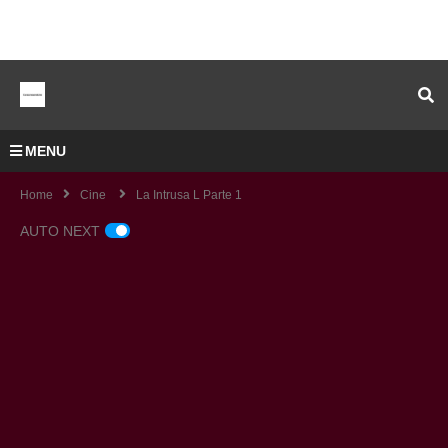
MENU
Home
Cine
La Intrusa L Parte 1
AUTO NEXT