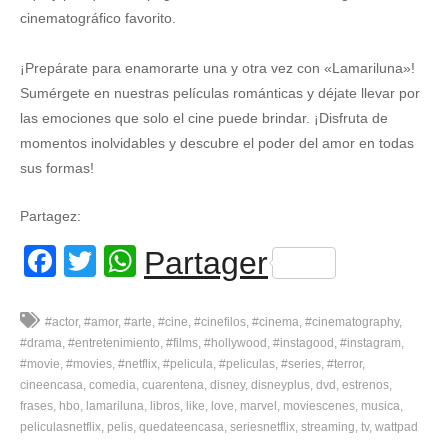
cinematográfico favorito.
¡Prepárate para enamorarte una y otra vez con «Lamariluna»!
Sumérgete en nuestras películas románticas y déjate llevar por
las emociones que solo el cine puede brindar. ¡Disfruta de
momentos inolvidables y descubre el poder del amor en todas
sus formas!
Partagez:
Facebook
Twitter
WhatsApp
Partager
#actor
#amor
#arte
#cine
#cinefilos
#cinema
#cinematography
#drama
#entretenimiento
#films
#hollywood
#instagood
#instagram
#movie
#movies
#netflix
#pelicula
#peliculas
#series
#terror
cineencasa
comedia
cuarentena
disney
disneyplus
dvd
estrenos
frases
hbo
lamariluna
libros
like
love
marvel
moviescenes
musica
peliculasnetflix
pelis
quedateencasa
seriesnetflix
streaming
tv
wattpad