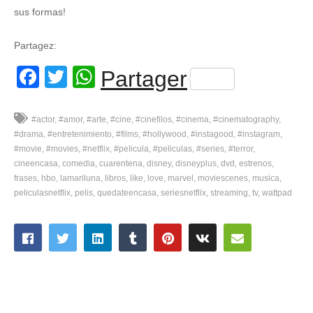
sus formas!
Partagez:
Facebook
Twitter
WhatsApp
Partager
#actor
#amor
#arte
#cine
#cinefilos
#cinema
#cinematography
#drama
#entretenimiento
#films
#hollywood
#instagood
#instagram
#movie
#movies
#netflix
#pelicula
#peliculas
#series
#terror
cineencasa
comedia
cuarentena
disney
disneyplus
dvd
estrenos
frases
hbo
lamariluna
libros
like
love
marvel
moviescenes
musica
peliculasnetflix
pelis
quedateencasa
seriesnetflix
streaming
tv
wattpad