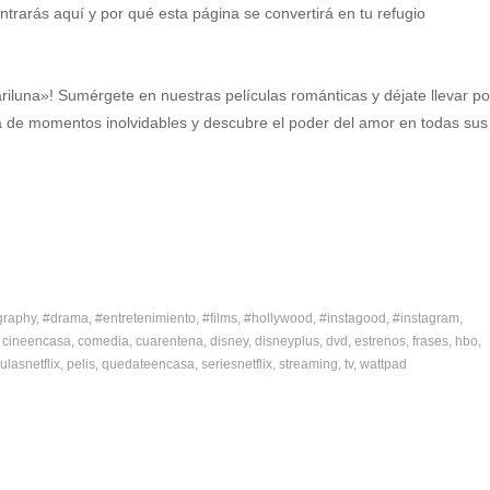
rarás aquí y por qué esta página se convertirá en tu refugio
iluna»! Sumérgete en nuestras películas románticas y déjate llevar po
ta de momentos inolvidables y descubre el poder del amor en todas sus
graphy
#drama
#entretenimiento
#films
#hollywood
#instagood
#instagram
cineencasa
comedia
cuarentena
disney
disneyplus
dvd
estrenos
frases
hbo
ulasnetflix
pelis
quedateencasa
seriesnetflix
streaming
tv
wattpad