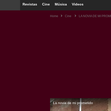
Revistas
Cine
Música
Videos
Home
Cine
LA NOVIA DE MI PRO