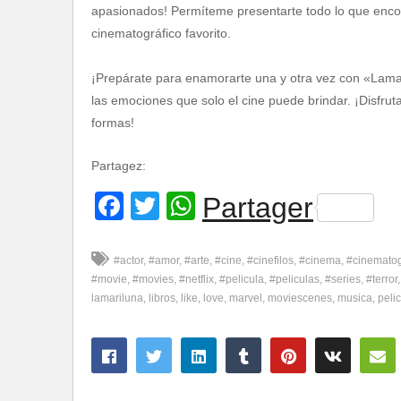
apasionados! Permíteme presentarte todo lo que encont
cinematográfico favorito.
¡Prepárate para enamorarte una y otra vez con «Lamar
las emociones que solo el cine puede brindar. ¡Disfru
formas!
Partagez:
Facebook
Twitter
WhatsApp
Partager
#actor
#amor
#arte
#cine
#cinefilos
#cinema
#cinemato
#movie
#movies
#netflix
#pelicula
#peliculas
#series
#terror
lamariluna
libros
like
love
marvel
moviescenes
musica
pelic