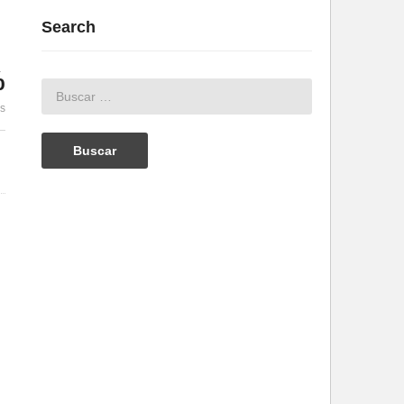
Search
%
es