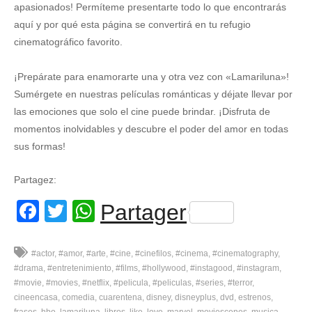
apasionados! Permíteme presentarte todo lo que encontrarás
aquí y por qué esta página se convertirá en tu refugio
cinematográfico favorito.
¡Prepárate para enamorarte una y otra vez con «Lamariluna»!
Sumérgete en nuestras películas románticas y déjate llevar por
las emociones que solo el cine puede brindar. ¡Disfruta de
momentos inolvidables y descubre el poder del amor en todas
sus formas!
Partagez:
Facebook
Twitter
WhatsApp
Partager
#actor
#amor
#arte
#cine
#cinefilos
#cinema
#cinematography
#drama
#entretenimiento
#films
#hollywood
#instagood
#instagram
#movie
#movies
#netflix
#pelicula
#peliculas
#series
#terror
cineencasa
comedia
cuarentena
disney
disneyplus
dvd
estrenos
frases
hbo
lamariluna
libros
like
love
marvel
moviescenes
musica