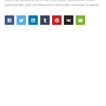
peliculasnetflix
pelis
quedateencasa
seriesnetflix
streaming
tv
wattpad